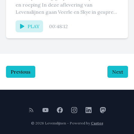
en roeping In deze aflevering van
Levenslijnen gaan Veerle en Skye in gesprek
met Artuur, een jonge gelovige die...
PLAY
00:48:12
Previous
Next
© 2026 Levenslijnen - Powered by
Castos