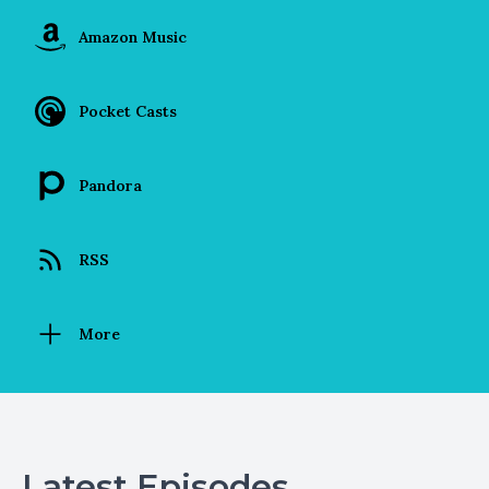
Amazon Music
Pocket Casts
Pandora
RSS
More
Latest Episodes