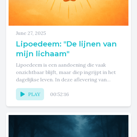
June 27, 2025
Lipoedeem: "De lijnen van
mijn lichaam"
Lipoedeem is een aandoening die vaak
onzichtbaar blijft, maar diep ingrijpt in het
dagelijkse leven. In deze aflevering van
Levenslijnen luisteren we naar het...
PLAY
00:52:16