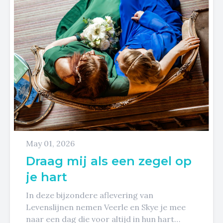
May 01, 2026
Draag mij als een zegel op
je hart
In deze bijzondere aflevering van
Levenslijnen nemen Veerle en Skye je mee
naar een dag die voor altijd in hun hart