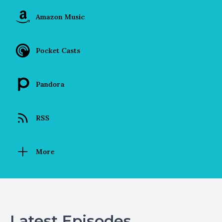
Amazon Music
Pocket Casts
Pandora
RSS
More
Latest Episodes