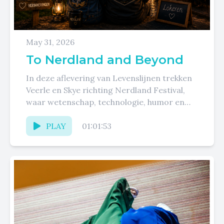
May 31, 2026
To Nerdland and Beyond
In deze aflevering van Levenslijnen trekken
Veerle en Skye richting Nerdland Festival,
waar wetenschap, technologie, humor en
verwondering samenkomen in een unieke
sfeer. Maar...
PLAY
01:01:53