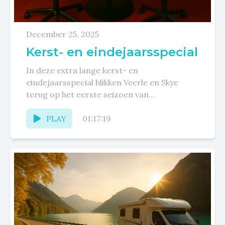
December 25, 2025
Kerst- en eindejaarsspecial
In deze extra lange kerst- en
eindejaarsspecial blikken Veerle en Skye
terug op het eerste seizoen van
Levenslijnen. Aan de hand van fragmenten
uit...
PLAY
01:17:19