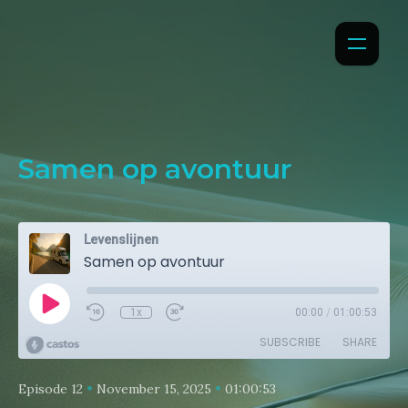
Samen op avontuur
Levenslijnen
Samen op avontuur
1x
00:00
/
01:00:53
SUBSCRIBE
SHARE
•
•
Episode 12
November 15, 2025
01:00:53