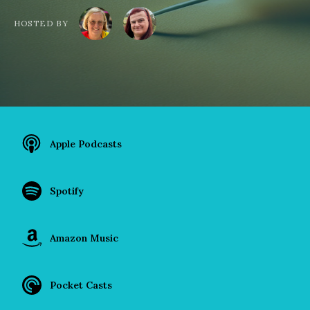
HOSTED BY
Apple Podcasts
Spotify
Amazon Music
Pocket Casts