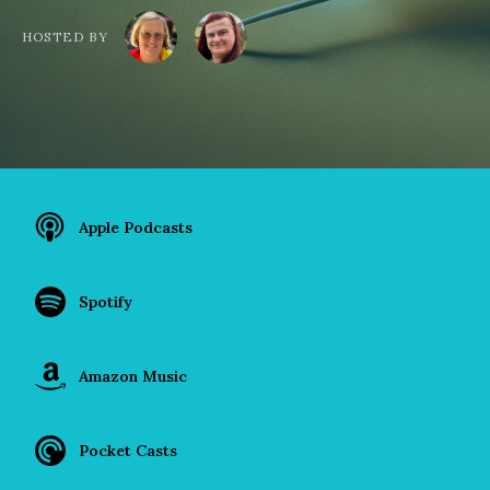
HOSTED BY
Apple Podcasts
Spotify
Amazon Music
Pocket Casts