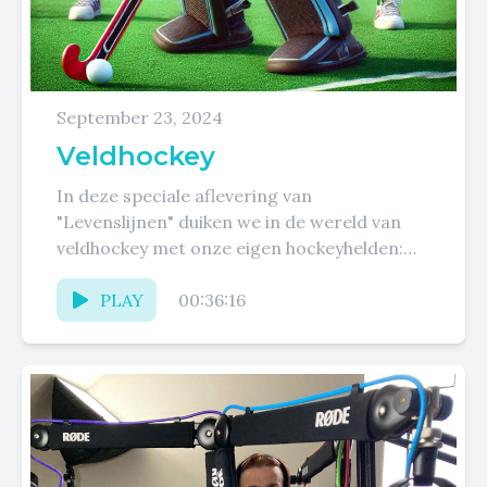
September 23, 2024
Veldhockey
In deze speciale aflevering van
"Levenslijnen" duiken we in de wereld van
veldhockey met onze eigen hockeyhelden:
Noah (12), Ella (10), en Lana (8).Samen...
PLAY
00:36:16