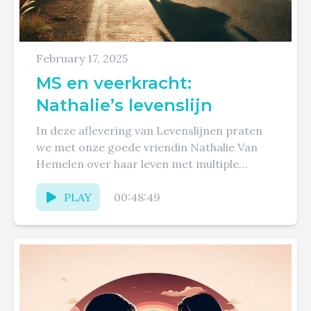
February 17, 2025
MS en veerkracht:
Nathalie’s levenslijn
In deze aflevering van Levenslijnen praten
we met onze goede vriendin Nathalie Van
Hemelen over haar leven met multiple
sclerose. Ze deelt openhartig haar...
PLAY
00:48:49