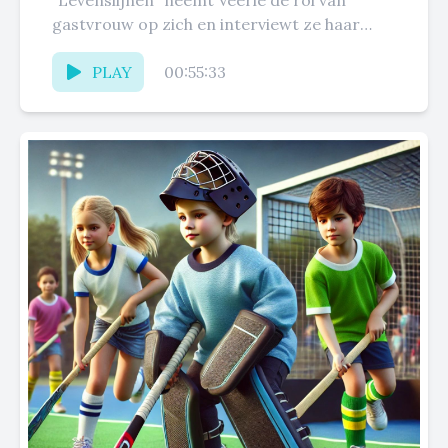
"Levenslijnen" neemt Veerle de rol van
gastvrouw op zich en interviewt ze haar
verloofde, Skye.Samen delen ze hun...
PLAY
00:55:33