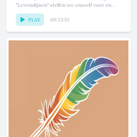
"Levenslijnen" stellen we onszelf voor en
delen we het...
PLAY
00:23:53