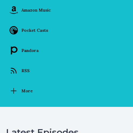
Amazon Music
Pocket Casts
Pandora
RSS
More
Latest Episodes